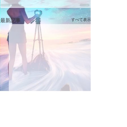
最新記事
すべて表示
【作曲におけるダイナミ
【作曲的・曲を
クスとは】
意識と考え方】