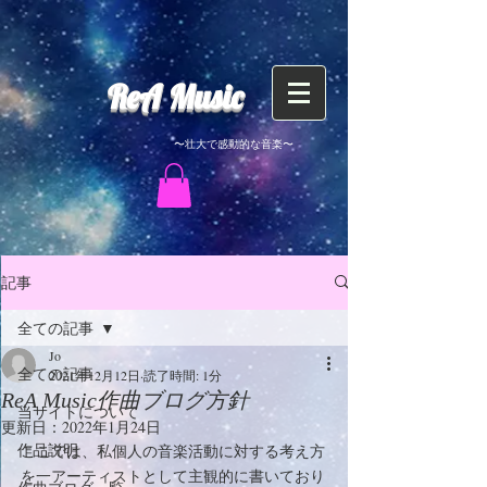
​ReA Music
〜壮大で感動的な音楽〜
記事
全ての記事
Jo
全ての記事
2021年12月12日
読了時間: 1分
ReA Music作曲ブログ方針
当サイトについて
更新日：
2022年1月24日
作品説明
ここでは、私個人の音楽活動に対する考え方
を一アーティストとして主観的に書いており