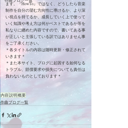
作曲ブログ一覧
ます。『HowTo』ではなく、どうしたら音楽
制作を自分の望む方向性に導けるか、より深
い視点を持てるか、成長していく上で使って
いく知識や考え方は何がベストであるか等を
私なりに纏めた内容ですので、書いてある事
が正しいと主張している訳ではありません事
をご了承ください。
＊各タイトルの内容は随時更新・修正されて
いきます＊
＊また本サイト、ブログに起因する如何なる
トラブル、賠償要求や損失についても責任は
負わないものとしております＊
内容
説明
概要
作曲ブログ一覧